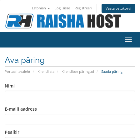
Estonian
Logi sisse
Registreeri
Vaata ostukorvi
Lülit
Ava päring
Portaali avaleht
Kliendi ala
Klienditoe päringud
Saada päring
Nimi
E-maili aadress
Pealkiri